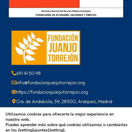
691 41 50 98
info@fundacionjuanjotorrejon.org
https://fundacionjuanjotorrejon.org
Cra. de Andalucía, 59, 28300, Aranjuez, Madrid
Utilizamos cookies para ofrecerte la mejor experiencia en
nuestra web.
© 2026 Lavandería Solidaria
Puedes aprender más sobre qué cookies utilizamos o cambiarlas
Diseño y Desarrollo web
Mister Pixel
en los {setting]ajustes{/setting].